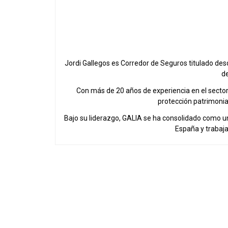
Jordi Gallegos es Corredor de Seguros titulado de
de
Con más de 20 años de experiencia en el sector a
protección patrimonial
Bajo su liderazgo, GALIA se ha consolidado como u
España y trabaj