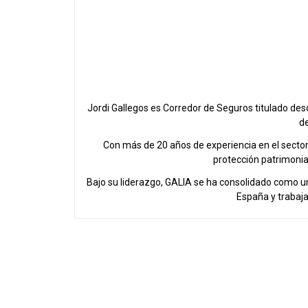
Jordi Gallegos es Corredor de Seguros titulado de
de
Con más de 20 años de experiencia en el sector a
protección patrimonial
Bajo su liderazgo, GALIA se ha consolidado como u
España y trabaj