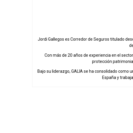
Jordi Gallegos es Corredor de Seguros titulado de
de
Con más de 20 años de experiencia en el sector a
protección patrimonial
Bajo su liderazgo, GALIA se ha consolidado como u
España y trabaj